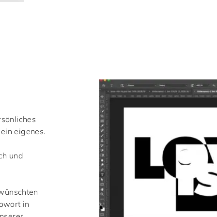
rsönliches
ein eigenes.
ch und
ewünschten
owort in
unserer