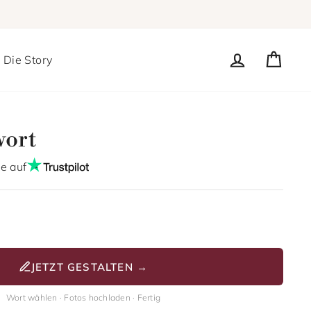
Einloggen
Eink
Die Story
wort
e auf
eis
JETZT GESTALTEN →
Wort wählen · Fotos hochladen · Fertig