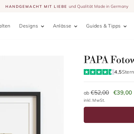
und Qualität Made in Germany
HANDGEMACHT MIT LIEBE
Pause
Diashow
alten
Designs
Anlässe
Guides & Tipps
PAPA Foto
4,5
Stern
ab
Sonderpr
€52,00
€39,00
ab
Normaler
inkl. MwSt.
Preis