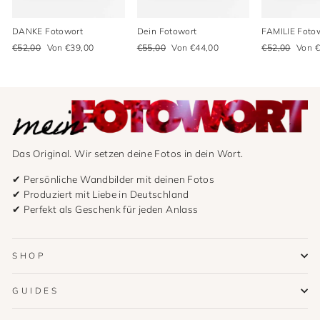
DANKE Fotowort
Dein Fotowort
FAMILIE Foto
Normaler
Sonderpreis
Normaler
Sonderpreis
Normaler
Sonde
€52,00
Von €39,00
€55,00
Von €44,00
€52,00
Von €
Preis
Preis
Preis
Das Original. Wir setzen deine Fotos in dein Wort.
✔ Persönliche Wandbilder mit deinen Fotos
✔ Produziert mit Liebe in Deutschland
✔ Perfekt als Geschenk für jeden Anlass
SHOP
GUIDES